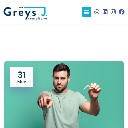
31
May