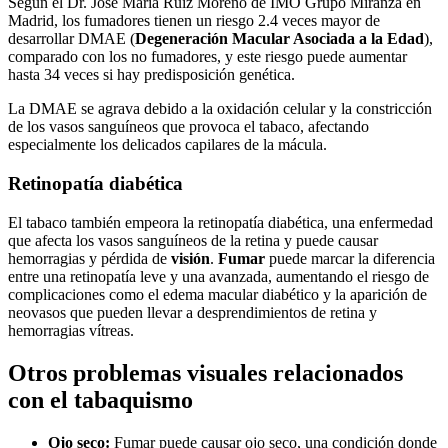
Según el Dr. José María Ruiz Moreno de IMO Grupo Miranza en
Madrid, los fumadores tienen un riesgo 2.4 veces mayor de
desarrollar DMAE (
Degeneración Macular Asociada a la Edad
),
comparado con los no fumadores, y este riesgo puede aumentar
hasta 34 veces si hay predisposición genética.
La DMAE se agrava debido a la oxidación celular y la constricción
de los vasos sanguíneos que provoca el tabaco, afectando
especialmente los delicados capilares de la mácula.
Retinopatía diabética
El tabaco también empeora la retinopatía diabética, una enfermedad
que afecta los vasos sanguíneos de la retina y puede causar
hemorragias y pérdida de
visión
.
Fumar
puede marcar la diferencia
entre una retinopatía leve y una avanzada, aumentando el riesgo de
complicaciones como el edema macular diabético y la aparición de
neovasos que pueden llevar a desprendimientos de retina y
hemorragias vítreas.
Otros problemas visuales relacionados
con el tabaquismo
Ojo seco:
Fumar puede causar ojo seco, una condición donde